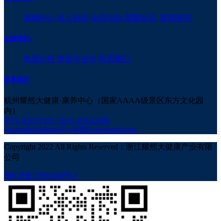
视频中心
名人到访
会议活动
星耀会员
新闻资讯
走进我们
+
集团介绍
资质与合作
联系我们
联系我们
杭州耀然大健康·康养中心（国家AAAA级景区东方文化园
内）
0571-83533333 / 0571-83532699
yaorandajiankang@yrjk999.onexmail.com
Copyright 2022 All Rights Reserved：浙江耀然大健康产业有限
公司
浙ICP备17003240号-1