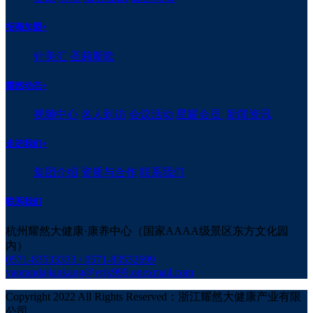
招商加盟
+
针美汇
圣莉斯歌
耀然动态
+
视频中心
名人到访
会议活动
星耀会员
新闻资讯
走进我们
+
集团介绍
资质与合作
联系我们
联系我们
杭州耀然大健康·康养中心（国家AAAA级景区东方文化园
内）
0571-83533333 / 0571-83532699
yaorandajiankang@yrjk999.onexmail.com
Copyright 2022 All Rights Reserved：浙江耀然大健康产业有限
公司