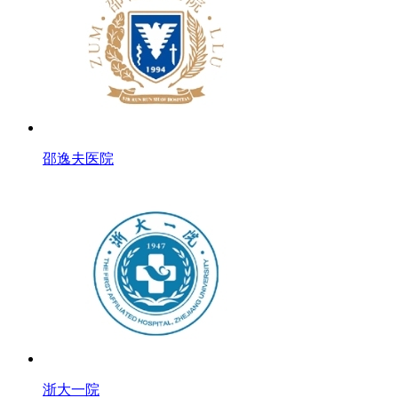
邵逸夫医院
浙大一院